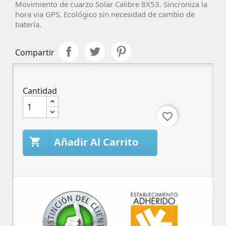
Movimiento de cuarzo Solar
Calibre 8X53
. Sincroniza la
hora via GPS. Ecológico sin necesidad de cambio de
batería.
Compartir
Cantidad
favorite_border
Añadir Al Carrito
