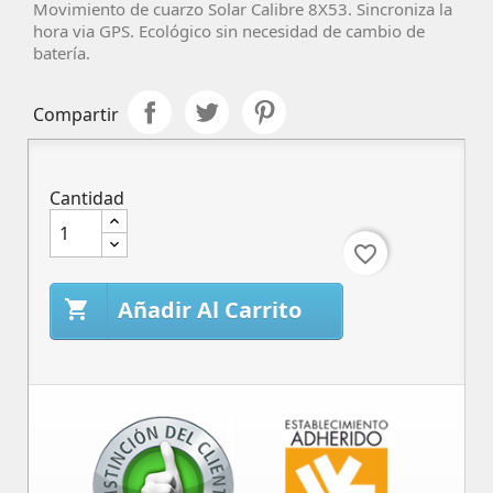
Movimiento de cuarzo Solar
Calibre 8X53
. Sincroniza la
hora via GPS. Ecológico sin necesidad de cambio de
batería.
Compartir
Cantidad
favorite_border
Añadir Al Carrito
