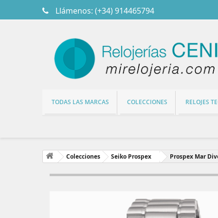
Llámenos:
(+34) 914465794
TODAS LAS MARCAS
COLECCIONES
RELOJES T
Colecciones
Seiko Prospex
Prospex Mar Div