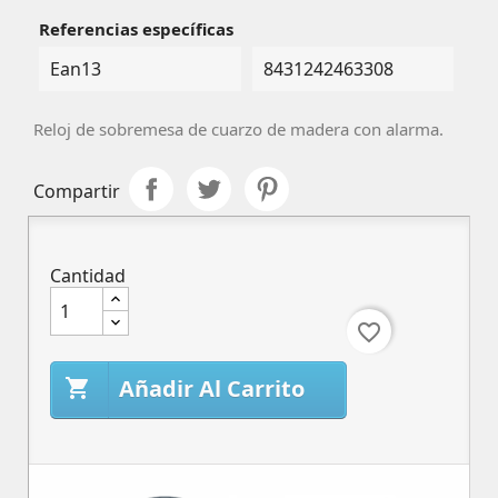
Referencias específicas
Ean13
8431242463308
Reloj de sobremesa de cuarzo de madera con alarma.
Compartir
Cantidad
favorite_border
Añadir Al Carrito
