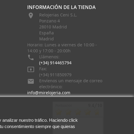
INFORMACIÓN DE LA TIENDA

Relojerias Ceni S.L.
Ponzano 4
28010 Madrid
España
Madrid
Horario: Lunes a viernes de 10:00 -
14:00 y 17:00 - 20:00h

Llámenos:
(+34) 914465794

Fax:
(+34) 911850979

Envíenos un mensaje de correo
electrónico:
info@mirelojeria.com
analizar nuestro tráfico. Haciendo click
 tu consentimiento siempre que quieras