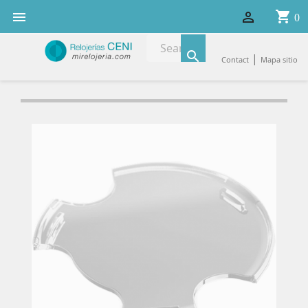
shopping_cart


0

|
Contact
Mapa sitio