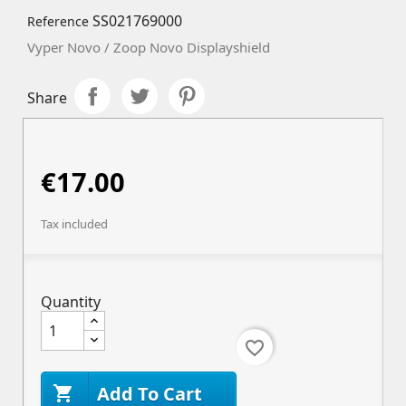
SS021769000
Reference
Vyper Novo / Zoop Novo Displayshield
Share
€17.00
Tax included
Quantity
favorite_border
Add To Cart
