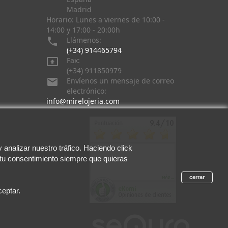
Madrid
Horario: Lunes a viernes de 10:00 -
14:00 y 17:00 - 20:00h

Llámenos:
(+34) 914465794

Fax:
(+34) 911850979

Envíenos un mensaje de correo
electrónico:
info@mirelojeria.com
analizar nuestro tráfico. Haciendo click
 tu consentimiento siempre que quieras
cerrar
eptar.