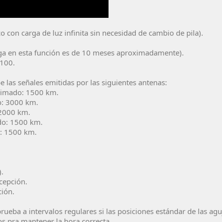
con carga de luz infinita sin necesidad de cambio de pila).
arga en esta función es de 10 meses aproximadamente).
2100.
e las señales emitidas por las siguientes antenas:
oximado: 1500 km.
do: 3000 km.
 2000 km.
ado: 1500 km.
o: 1500 km.
).
ecepción.
ción.
rueba a intervalos regulares si las posiciones estándar de las aguj
os pra mantener la hora correcta.