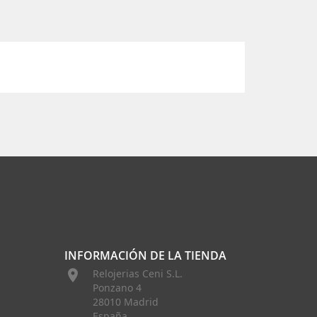
INFORMACIÓN DE LA TIENDA

Relojerias Ceni S.L.
Ponzano 4
28010 Madrid
España