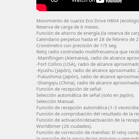
Movimiento de cuarzo Eco Drive H804 (ecológico 
Reserva de carga de 6 meses.
Función de ahorro de energía (la reserva de c
Calendario perpetuo hasta el 28 de febrero de 
Cronómetro con precisión de 1/5 seg.
Reloj radio controlado multifrecuencia que recib
-Mainflingen (Alemania), radio de alcance apr
-Fort Collins (USA), radio de alcance aproxima
-Kyushu (Japón), radio de alcance aproximado:
-Fukushima (Japón), radio de alcance aproxim
-Shangqiu (China), radio de alcance aproximad
Función de recepción de señal:
Selección automática de señal (solo en Japón).
Selección Manual.
Función de recepción automática (1-3 veces/dia
Función de comprobación del resultado de la r
Función de activación/desactivación de la recep
Worldtimer (26 ciudades).
Función de corrección de manillas: El reloj comp
la posición de la aguja de los minutos y segund