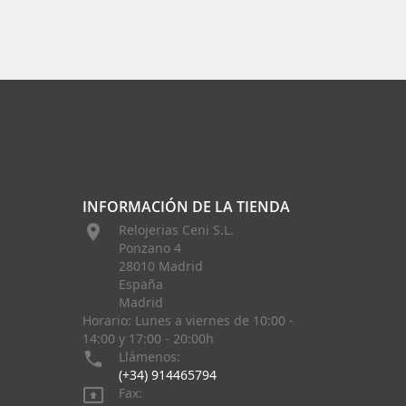
INFORMACIÓN DE LA TIENDA

Relojerias Ceni S.L.
Ponzano 4
28010 Madrid
España
Madrid
Horario: Lunes a viernes de 10:00 -
14:00 y 17:00 - 20:00h

Llámenos:
(+34) 914465794

Fax: