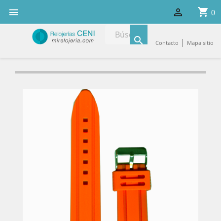
shopping_cart


0

|
Contacto
Mapa sitio