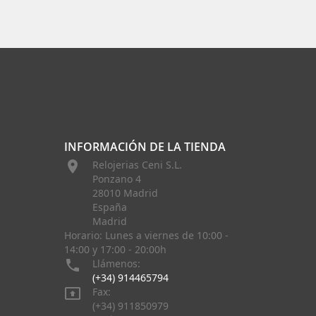
INFORMACIÓN DE LA TIENDA

Relojerias Ceni S.L.
Ponzano 4
28010 Madrid
España
Madrid
Horario: Lunes a viernes de 10:00 -
14:00 y 17:00 - 20:00h

Llámenos:
(+34) 914465794

Fax:
(+34) 911850979