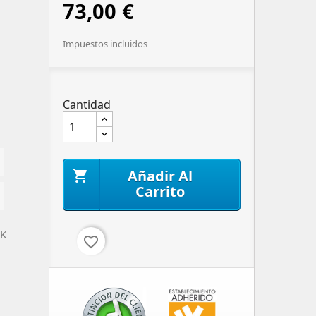
73,00 €
Impuestos incluidos
Cantidad
Añadir Al

Carrito
1K
favorite_border