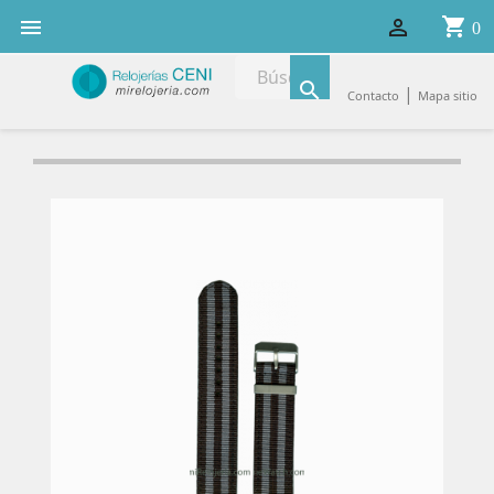
shopping_cart


0

|
Contacto
Mapa sitio