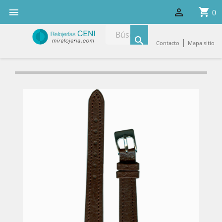
shopping_cart


0

|
Contacto
Mapa sitio