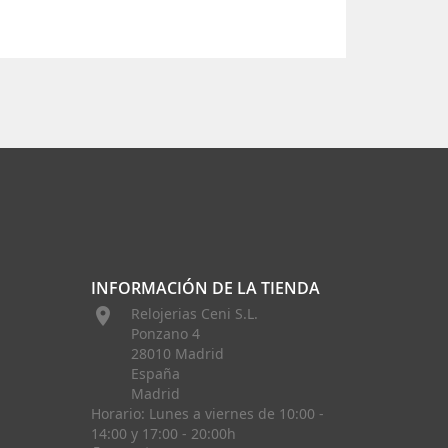
INFORMACIÓN DE LA TIENDA

Relojerias Ceni S.L.
Ponzano 4
28010 Madrid
España
Madrid
Horario: Lunes a viernes de 10:00 -
14:00 y 17:00 - 20:00h