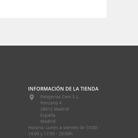
INFORMACIÓN DE LA TIENDA

Relojerias Ceni S.L.
Ponzano 4
28010 Madrid
España
Madrid
Horario: Lunes a viernes de 10:00 -
14:00 y 17:00 - 20:00h