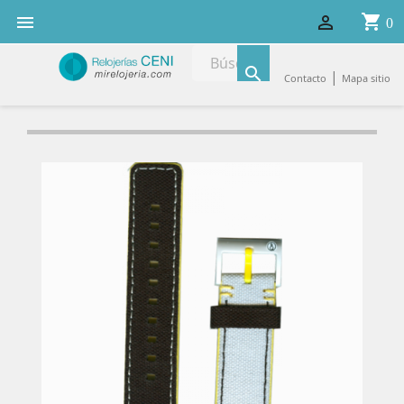
shopping_cart


0

|
Contacto
Mapa sitio