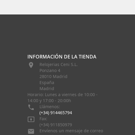
INFORMACIÓN DE LA TIENDA

Relojerias Ceni S.L.
Ponzano 4
28010 Madrid
España
Madrid
Horario: Lunes a viernes de 10:00 -
14:00 y 17:00 - 20:00h

Llámenos:
(+34) 914465794

Fax:
(+34) 911850979

Envíenos un mensaje de correo