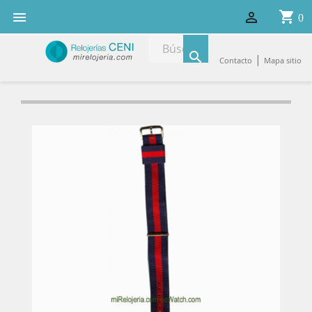
shopping_cart


0

|
Contacto
Mapa sitio