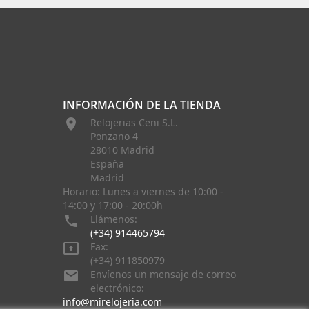
INFORMACIÓN DE LA TIENDA

Relojerias Ceni S.L.
Ponzano 4
28010 Madrid
España
Madrid
Horario: Lunes a viernes de 10:00 -
14:00 y 17:00 - 20:00h

Llámenos:
(+34) 914465794

Fax:
(+34) 911850979

Envíenos un mensaje de correo
electrónico:
info@mirelojeria.com