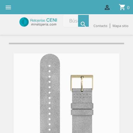
shopping_cart


0

|
Contacto
Mapa sitio