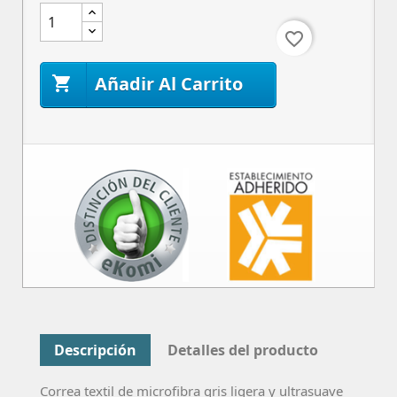
favorite_border
Añadir Al Carrito

Descripción
Detalles del producto
Correa textil de microfibra gris ligera y ultrasuave